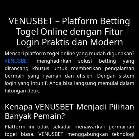
VENUSBET – Platform Betting
Togel Online dengan Fitur
Login Praktis dan Modern
Mencari platform togel online yang mudah digunakan?
VENUSBET
menghadirkan solusi betting yang
dirancang khusus untuk memberikan pengalaman
bermain yang nyaman dan efisien. Dengan sistem
login yang intuitif, Anda bisa langsung memulai dalam
hitungan detik.
Kenapa VENUSBET Menjadi Pilihan
Banyak Pemain?
Platform ini tidak sekadar menawarkan permainan
togel biasa. VENUSBET menggabungkan teknologi