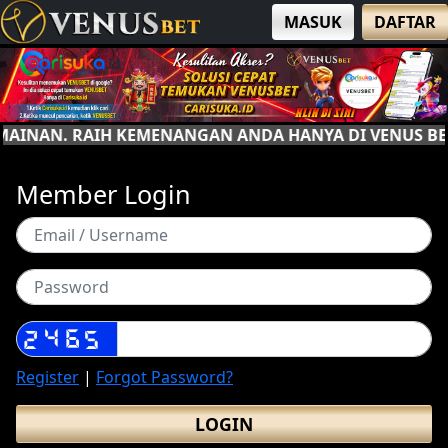
MASUK
DAFTAR
MAINAN. RAIH KEMENANGAN ANDA HANYA DI VENUS BET
Member Login
Register
|
Forgot Password?
LOGIN