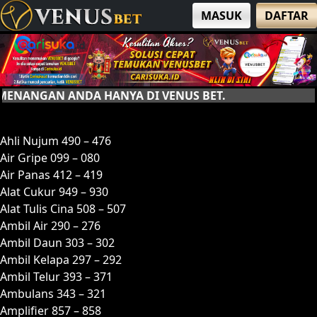
MASUK
DAFTAR
AN ANDA HANYA DI VENUS BET.
A
Ahli Nujum 490 – 476
Air Gripe 099 – 080
Air Panas 412 – 419
Alat Cukur 949 – 930
Alat Tulis Cina 508 – 507
Ambil Air 290 – 276
Ambil Daun 303 – 302
Ambil Kelapa 297 – 292
Ambil Telur 393 – 371
Ambulans 343 – 321
Amplifier 857 – 858