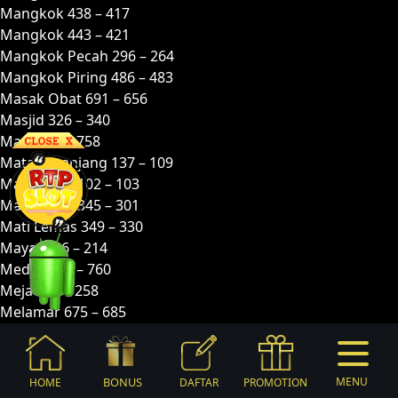
Mangkok 438 – 417
Mangkok 443 – 421
Mangkok Pecah 296 – 264
Mangkok Piring 486 – 483
Masak Obat 691 – 656
Masjid 326 – 340
Mata 757 – 758
Mata Keranjang 137 – 109
Mata-mata 102 – 103
Mata-mata 345 – 301
Mati Lemas 349 – 330
Mayat 246 – 214
Medali 782 – 760
Meja 257 – 258
Melamar 675 – 685
Memasak 335 – 325
Membajak 488 – 467
Membawa Getah 021 – 043
BONUS
MENU
HOME
DAFTAR
PROMOTION
Membonceng 943 – 921