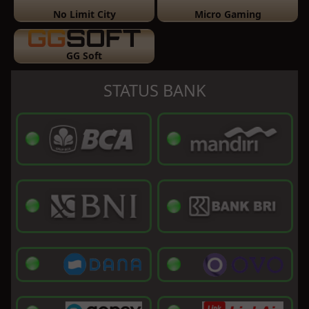
No Limit City
Micro Gaming
GG Soft
STATUS BANK