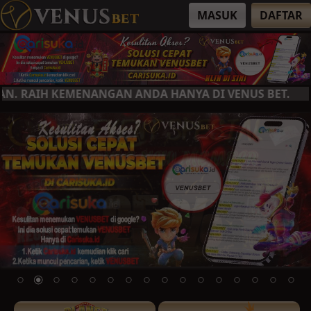
MASUK
DAFTAR
. RAIH KEMENANGAN ANDA HANYA DI VENUS BET.